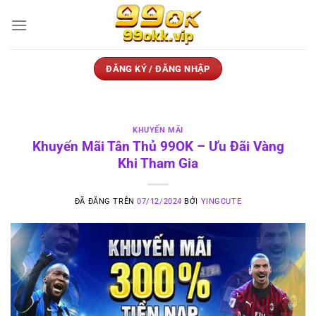
Chuyển
đến
nội
dung
ĐĂNG KÝ / ĐĂNG NHẬP
KHUYẾN MÃI
Khuyến Mãi Tân Thủ 99OK – Ưu Đãi Vàng
Khi Tham Gia
ĐÃ ĐĂNG TRÊN
07/12/2024
BỞI
YINGCUTE