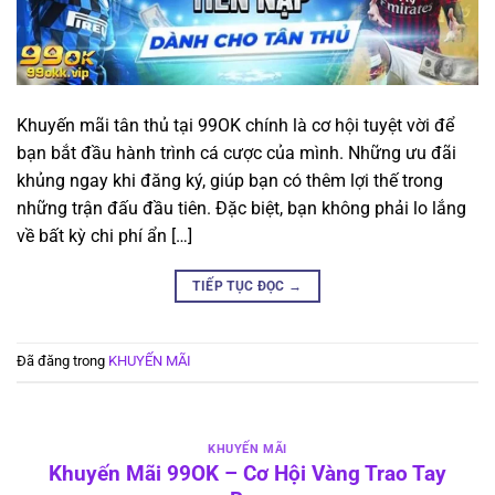
Khuyến mãi tân thủ tại 99OK chính là cơ hội tuyệt vời để
bạn bắt đầu hành trình cá cược của mình. Những ưu đãi
khủng ngay khi đăng ký, giúp bạn có thêm lợi thế trong
những trận đấu đầu tiên. Đặc biệt, bạn không phải lo lắng
về bất kỳ chi phí ẩn […]
TIẾP TỤC ĐỌC
→
Đã đăng trong
KHUYẾN MÃI
KHUYẾN MÃI
Khuyến Mãi 99OK – Cơ Hội Vàng Trao Tay