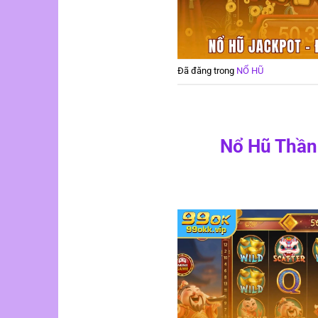
Đã đăng trong
NỔ HŨ
Nổ Hũ Thần