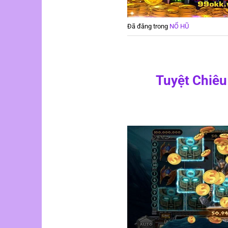
Đã đăng trong
NỔ HŨ
Tuyệt Chiêu