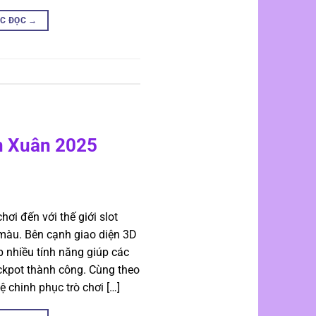
ỤC ĐỌC
→
n Xuân 2025
ơi đến với thế giới slot
 màu. Bên cạnh giao diện 3D
 nhiều tính năng giúp các
ckpot thành công. Cùng theo
 chinh phục trò chơi […]