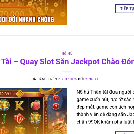
TIẾP T
NỔ HŨ
 Tài – Quay Slot Săn Jackpot Chào Đó
ĐÃ ĐĂNG TRÊN
21/01/2025
BỞI
YINGCUTE
Nổ hũ Thần tài đưa người ch
game cuốn hút, rực rỡ sắc
đẹp mắt, game còn tích hợp
thành viên dễ dàng săn Ja
chân 99OK khám phá luật lệ