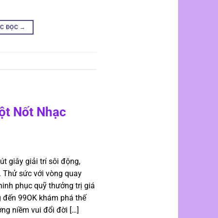
ỤC ĐỌC
→
ột Nốt Nhạc
 giây giải trí sôi động,
. Thử sức với vòng quay
chinh phục quỹ thưởng trị giá
ng đến 99OK khám phá thế
ng niềm vui đổi đời […]