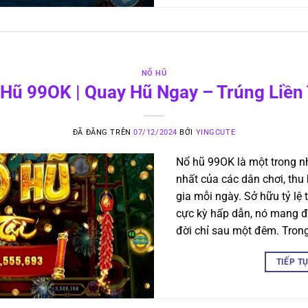
NỔ HŨ
Hũ 99OK | Quay Hũ Ngay – Trúng Liền
ĐÃ ĐĂNG TRÊN
07/12/2024
BỞI
YINGCUTE
Nổ hũ 99OK là một trong 
nhất của các dân chơi, thu
gia mỗi ngày. Sở hữu tỷ lệ
cực kỳ hấp dẫn, nó mang đế
đời chỉ sau một đêm. Trong 
TIẾP T