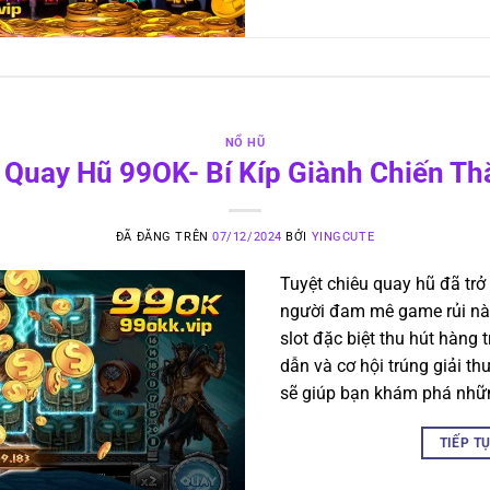
NỔ HŨ
 Quay Hũ 99OK- Bí Kíp Giành Chiến T
ĐÃ ĐĂNG TRÊN
07/12/2024
BỞI
YINGCUTE
Tuyệt chiêu quay hũ đã trở
người đam mê game rủi nà
slot đặc biệt thu hút hàng t
dẫn và cơ hội trúng giải th
sẽ giúp bạn khám phá những
TIẾP T