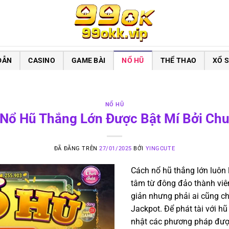
DẪN
CASINO
GAME BÀI
NỔ HŨ
THỂ THAO
XỔ 
NỔ HŨ
 Nổ Hũ Thắng Lớn Được Bật Mí Bởi Chu
ĐÃ ĐĂNG TRÊN
27/01/2025
BỞI
YINGCUTE
Cách nổ hũ thắng lớn luôn 
tâm từ đông đảo thành viên
giản nhưng phải ai cũng c
Jackpot. Để phát tài với hũ
nhật các phương pháp được