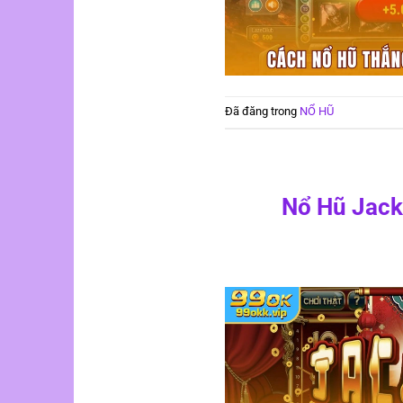
Đã đăng trong
NỔ HŨ
Nổ Hũ Jack