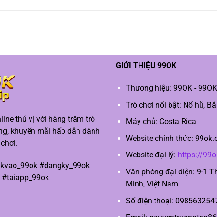
GIỚI THIỆU 99OK
Thương hiệu: 99OK - 99OK
Trò chơi nổi bật: Nổ hũ, Bắ
ne thú vị với hàng trăm trò
Máy chủ: Costa Rica
ng, khuyến mãi hấp dẫn dành
Website chính thức: 99ok
 chơi.
Website đại lý:
https://99o
inkvao_99ok #dangky_99ok
Văn phòng đại diện: 9-1 T
 #taiapp_99ok
Minh, Việt Nam
Số điện thoại: 098563254