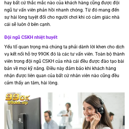
hay bất cứ thắc mắc nào của khách hàng cũng được đội
ngũ tư vấn viên phản hồi nhanh chóng. Từ đó mang đến
sự hài lòng tuyệt đối cho người chơi khi có cảm giác nhà
cái sẽ luôn ở bên cạnh.
Đội ngũ CSKH nhiệt huyết
Yếu tố quan trọng mà chúng ta phải dành lời khen cho dịch
vụ kết nối hỗ trợ 99OK đó là các tư vấn viên. Toàn bộ thành
viên trong đội ngũ CSKH của nhà cái đều được đào tạo bài
bản về mọi kỹ năng. Điều này đảm bảo khi khách hàng
nhận được liên quan của bất cứ nhân viên nào cũng đều
cảm thấy an tâm, hài lòng.