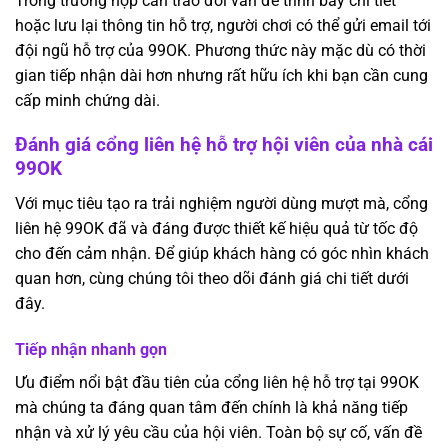
Trong trường hợp cần trao đổi vấn đề trình bày chi tiết
hoặc lưu lại thông tin hỗ trợ, người chơi có thể gửi email tới
đội ngũ hỗ trợ của 99OK. Phương thức này mặc dù có thời
gian tiếp nhận dài hơn nhưng rất hữu ích khi bạn cần cung
cấp minh chứng dài.
Đánh giá cổng liên hệ hỗ trợ hội viên của nhà cái
99OK
Với mục tiêu tạo ra trải nghiệm người dùng mượt mà, cổng
liên hệ 99OK đã và đáng được thiết kế hiệu quả từ tốc độ
cho đến cảm nhận. Để giúp khách hàng có góc nhìn khách
quan hơn, cùng chúng tôi theo dõi đánh giá chi tiết dưới
đây.
Tiếp nhận nhanh gọn
Ưu điểm nổi bật đầu tiên của cổng liên hệ hỗ trợ tại 99OK
mà chúng ta đáng quan tâm đến chính là khả năng tiếp
nhận và xử lý yêu cầu của hội viên. Toàn bộ sự cố, vấn đề