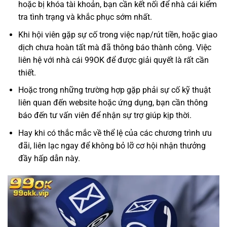
hoặc bị khóa tài khoản, bạn cần kết nối để nhà cái kiểm
tra tình trạng và khắc phục sớm nhất.
Khi hội viên gặp sự cố trong việc nạp/rút tiền, hoặc giao
dịch chưa hoàn tất mà đã thông báo thành công. Việc
liên hệ với nhà cái 99OK để được giải quyết là rất cần
thiết.
Hoặc trong những trường hợp gặp phải sự cố kỹ thuật
liên quan đến website hoặc ứng dụng, bạn cần thông
báo đến tư vấn viên để nhận sự trợ giúp kịp thời.
Hay khi có thắc mắc về thể lệ của các chương trình ưu
đãi, liên lạc ngay để không bỏ lỡ cơ hội nhận thưởng
đầy hấp dẫn này.