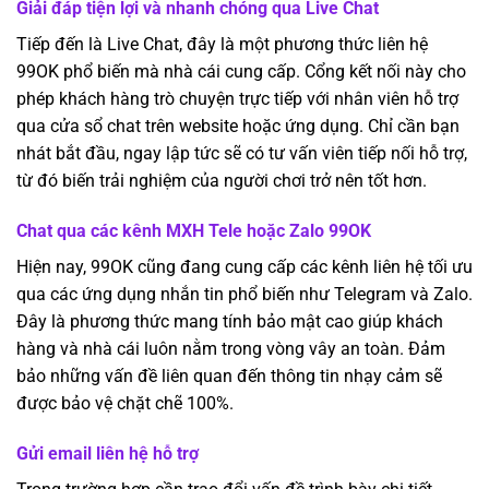
Giải đáp tiện lợi và nhanh chóng qua Live Chat
Tiếp đến là Live Chat, đây là một phương thức liên hệ
99OK phổ biến mà nhà cái cung cấp. Cổng kết nối này cho
phép khách hàng trò chuyện trực tiếp với nhân viên hỗ trợ
qua cửa sổ chat trên website hoặc ứng dụng. Chỉ cần bạn
nhát bắt đầu, ngay lập tức sẽ có tư vấn viên tiếp nối hỗ trợ,
từ đó biến trải nghiệm của người chơi trở nên tốt hơn.
Chat qua các kênh MXH Tele hoặc Zalo 99OK
Hiện nay, 99OK cũng đang cung cấp các kênh liên hệ tối ưu
qua các ứng dụng nhắn tin phổ biến như Telegram và Zalo.
Đây là phương thức mang tính bảo mật cao giúp khách
hàng và nhà cái luôn nằm trong vòng vây an toàn. Đảm
bảo những vấn đề liên quan đến thông tin nhạy cảm sẽ
được bảo vệ chặt chẽ 100%.
Gửi email liên hệ hỗ trợ