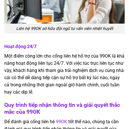
Liên hệ 99OK sở hữu đội ngũ tư vấn viên nhiệt huyết
Hoạt động 24/7
Một điểm cộng lớn cho cổng liên hệ hỗ trợ của 99OK là khả
năng hoạt động liên tục 24/7. Với việc túc trực liên tục như
vậy, khách hàng khi tham gia trải nghiệm dịch vụ cùng nhà
cái có thể dễ dàng tiếp cận sự hỗ trợ bất kỳ lúc nào, ngay
cả trong những thời gian ngoài giờ hành chính, cuối tuần
hay các dịp lễ.
Quy trình tiếp nhận thông tin và giải quyết thắc
mắc của 99OK
Để đánh giá cổng liên hệ
99OK
tốt thế nào, chúng ta cần
đánh giá quy trình tiếp nhận thông tin và giải quyết của