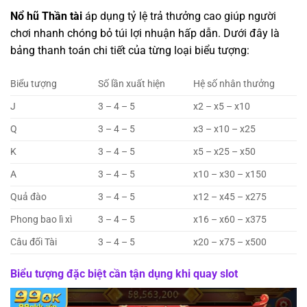
Nổ hũ Thần tài
áp dụng tỷ lệ trả thưởng cao giúp người
chơi nhanh chóng bỏ túi lợi nhuận hấp dẫn. Dưới đây là
bảng thanh toán chi tiết của từng loại biểu tượng:
Biểu tượng
Số lần xuất hiện
Hệ số nhân thưởng
J
3 – 4 – 5
x2 – x5 – x10
Q
3 – 4 – 5
x3 – x10 – x25
K
3 – 4 – 5
x5 – x25 – x50
A
3 – 4 – 5
x10 – x30 – x150
Quả đào
3 – 4 – 5
x12 – x45 – x275
Phong bao lì xì
3 – 4 – 5
x16 – x60 – x375
Câu đối Tài
3 – 4 – 5
x20 – x75 – x500
Biểu tượng đặc biệt cần tận dụng khi quay slot