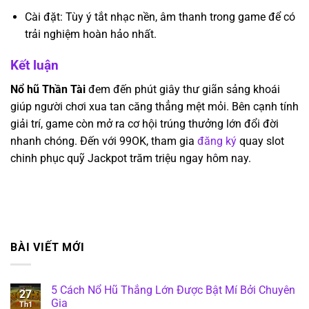
Cài đặt: Tùy ý tắt nhạc nền, âm thanh trong game để có
trải nghiệm hoàn hảo nhất.
Kết luận
Nổ hũ Thần Tài
đem đến phút giây thư giãn sảng khoái
giúp người chơi xua tan căng thẳng mệt mỏi. Bên cạnh tính
giải trí, game còn mở ra cơ hội trúng thưởng lớn đổi đời
nhanh chóng. Đến với 99OK, tham gia
đăng ký
quay slot
chinh phục quỹ Jackpot trăm triệu ngay hôm nay.
BÀI VIẾT MỚI
5 Cách Nổ Hũ Thắng Lớn Được Bật Mí Bởi Chuyên
27
Gia
Th1