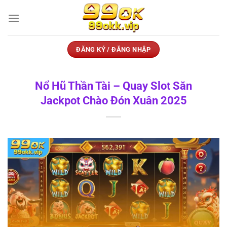
Chuyển
đến
nội
dung
ĐĂNG KÝ / ĐĂNG NHẬP
Nổ Hũ Thần Tài – Quay Slot Săn
Jackpot Chào Đón Xuân 2025