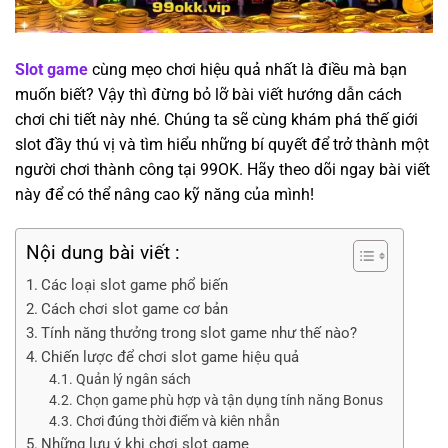
Slot game
cùng mẹo chơi hiệu quả nhất là điều mà bạn
muốn biết? Vậy thì đừng bỏ lỡ bài viết hướng dẫn cách
chơi chi tiết này nhé. Chúng ta sẽ cùng khám phá thế giới
slot đầy thú vị và tìm hiểu những bí quyết để trở thành một
người chơi thành công tại 99OK. Hãy theo dõi ngay bài viết
này để có thể nâng cao kỹ năng của mình!
Nội dung bài viết :
Các loại slot game phổ biến
Cách chơi slot game cơ bản
Tính năng thưởng trong slot game như thế nào?
Chiến lược để chơi slot game hiệu quả
Quản lý ngân sách
Chọn game phù hợp và tận dụng tính năng Bonus
Chơi đúng thời điểm và kiên nhẫn
Những lưu ý khi chơi slot game