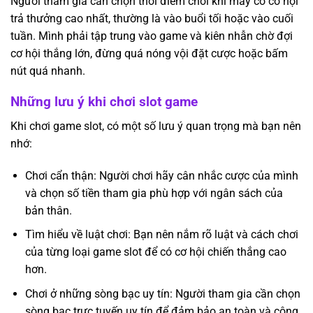
Người tham gia cần chọn thời điểm chơi khi máy có cơ hội
trả thưởng cao nhất, thường là vào buổi tối hoặc vào cuối
tuần. Mình phải tập trung vào game và kiên nhẫn chờ đợi
cơ hội thắng lớn, đừng quá nóng vội đặt cược hoặc bấm
nút quá nhanh.
Những lưu ý khi chơi slot game
Khi chơi game slot, có một số lưu ý quan trọng mà bạn nên
nhớ:
Chơi cẩn thận: Người chơi hãy cân nhắc cược của mình
và chọn số tiền tham gia phù hợp với ngân sách của
bản thân.
Tìm hiểu về luật chơi: Bạn nên nắm rõ luật và cách chơi
của từng loại game slot để có cơ hội chiến thắng cao
hơn.
Chơi ở những sòng bạc uy tín: Người tham gia cần chọn
sòng bạc trực tuyến uy tín để đảm bảo an toàn và công