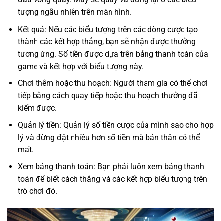
tượng ngẫu nhiên trên màn hình.
Kết quả: Nếu các biểu tượng trên các dòng cược tạo
thành các kết hợp thắng, bạn sẽ nhận được thưởng
tương ứng. Số tiền được dựa trên bảng thanh toán của
game và kết hợp với biểu tượng này.
Chơi thêm hoặc thu hoạch: Người tham gia có thể chơi
tiếp bằng cách quay tiếp hoặc thu hoạch thưởng đã
kiếm được.
Quản lý tiền: Quản lý số tiền cược của mình sao cho hợp
lý và đừng đặt nhiều hơn số tiền mà bản thân có thể
mất.
Xem bảng thanh toán: Bạn phải luôn xem bảng thanh
toán để biết cách thắng và các kết hợp biểu tượng trên
trò chơi đó.