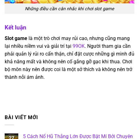
Những điều cần cân nhắc khi chơi slot game
Kết luận
Slot game
là một trò chơi may rủi cao, nhưng cũng mang
lại nhiều niềm vui và giải trí tại
99OK
. Người tham gia cần
phải quản lý rủi ro cẩn thận, chỉ đặt cược những gì mình đủ
khả năng mất và không nên cố gắng gỡ gạc khi thua. Chơi
bộ môn này nên được coi là một sở thích và không nên trở
thành nỗi ám ảnh.
BÀI VIẾT MỚI
5 Cách Nổ Hũ Thắng Lớn Được Bật Mí Bởi Chuyên
27