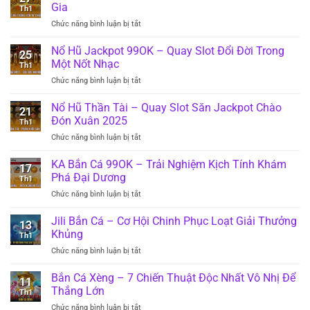
Gia
Th1
ở
Chức năng bình luận bị tắt
5
Cách
Nổ Hũ Jackpot 99OK – Quay Slot Đổi Đời Trong
25
Nổ
Một Nốt Nhạc
Th1
Hũ
ở
Chức năng bình luận bị tắt
Thắng
Nổ
Lớn
Hũ
Nổ Hũ Thần Tài – Quay Slot Săn Jackpot Chào
Được
21
Jackpot
Bật
Đón Xuân 2025
Th1
99OK
Mí
ở
Chức năng bình luận bị tắt
–
Bởi
Nổ
Quay
Chuyên
Hũ
KA Bắn Cá 99OK – Trải Nghiệm Kịch Tính Khám
Slot
Gia
17
Thần
Đổi
Phá Đại Dương
Th1
Tài
Đời
ở
Chức năng bình luận bị tắt
–
Trong
KA
Quay
Một
Bắn
Jili Bắn Cá – Cơ Hội Chinh Phục Loạt Giải Thưởng
Slot
Nốt
13
Cá
Săn
Khủng
Nhạc
Th1
99OK
Jackpot
ở
Chức năng bình luận bị tắt
–
Chào
Jili
Trải
Đón
Bắn
Bắn Cá Xèng – 7 Chiến Thuật Độc Nhất Vô Nhị Để
Nghiệm
Xuân
11
Cá
Kịch
Thắng Lớn
2025
Th1
–
Tính
ở
Chức năng bình luận bị tắt
Cơ