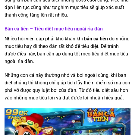
đạn liên tục cũng như tự ghim mục tiêu sẽ giúp xác suất
thành công tăng lên rất nhiều.
Bắn cá tiên – Tiêu diệt mục tiêu ngoài rìa đàn
Nhiều hội viên gặp phải khó khăn khi
bắn cá tiên
do những
mục tiêu hay đi theo đàn rất khó để tiêu diệt. Để tránh
được điều này, bạn cần áp dụng tốt mẹo tiêu diệt mục tiêu
ngoài rìa đàn.
Những con cá này thường nhỏ và bơi ngoài cùng, khi bạn
diệt chúng thì không chỉ giúp tích lũy thêm điểm số mà còn
phá vỡ được quy luật bơi của đàn. Từ đó tiêu diệt sâu hơn
vào những mục tiêu lớn và đạt được lợi nhuận hiệu quả.