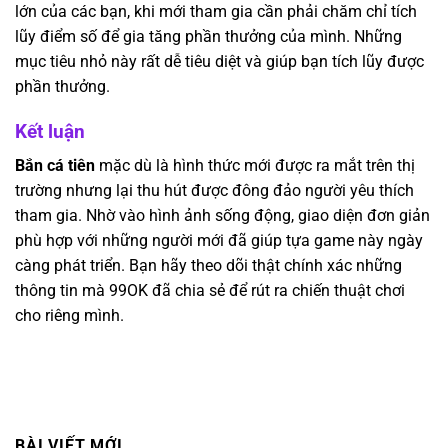
lớn của các bạn, khi mới tham gia cần phải chăm chỉ tích
lũy điểm số để gia tăng phần thưởng của mình. Những
mục tiêu nhỏ này rất dễ tiêu diệt và giúp bạn tích lũy được
phần thưởng.
Kết luận
Bắn cá tiên
mặc dù là hình thức mới được ra mắt trên thị
trường nhưng lại thu hút được đông đảo người yêu thích
tham gia. Nhờ vào hình ảnh sống động, giao diện đơn giản
phù hợp với những người mới đã giúp tựa game này ngày
càng phát triển. Bạn hãy theo dõi thật chính xác những
thông tin mà 99OK đã chia sẻ để rút ra chiến thuật chơi
cho riêng mình.
BÀI VIẾT MỚI