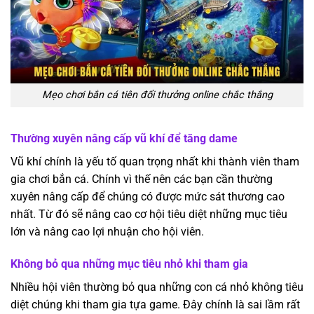
Mẹo chơi bắn cá tiên đổi thưởng online chắc thắng
Thường xuyên nâng cấp vũ khí để tăng dame
Vũ khí chính là yếu tố quan trọng nhất khi thành viên tham
gia chơi bắn cá. Chính vì thế nên các bạn cần thường
xuyên nâng cấp để chúng có được mức sát thương cao
nhất. Từ đó sẽ nâng cao cơ hội tiêu diệt những mục tiêu
lớn và nâng cao lợi nhuận cho hội viên.
Không bỏ qua những mục tiêu nhỏ khi tham gia
Nhiều hội viên thường bỏ qua những con cá nhỏ không tiêu
diệt chúng khi tham gia tựa game. Đây chính là sai lầm rất