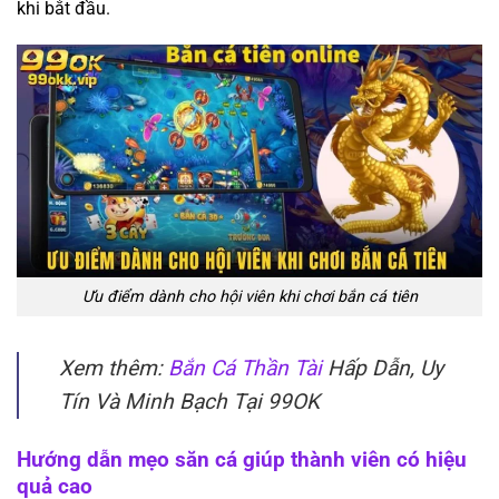
khi bắt đầu.
Ưu điểm dành cho hội viên khi chơi bắn cá tiên
Xem thêm:
Bắn Cá Thần Tài
Hấp Dẫn, Uy
Tín Và Minh Bạch Tại 99OK
Hướng dẫn mẹo săn cá giúp thành viên có hiệu
quả cao