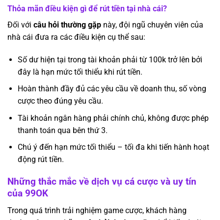
Thỏa mãn điều kiện gì để rút tiền tại nhà cái?
Đối với
câu hỏi thường gặp
này, đội ngũ chuyên viên của
nhà cái đưa ra các điều kiện cụ thể sau:
Số dư hiện tại trong tài khoản phải từ 100k trở lên bởi
đây là hạn mức tối thiểu khi rút tiền.
Hoàn thành đầy đủ các yêu cầu về doanh thu, số vòng
cược theo đúng yêu cầu.
Tài khoản ngân hàng phải chính chủ, không được phép
thanh toán qua bên thứ 3.
Chú ý đến hạn mức tối thiểu – tối đa khi tiến hành hoạt
động rút tiền.
Những thắc mắc về dịch vụ cá cược và uy tín
của 99OK
Trong quá trình trải nghiệm game cược, khách hàng