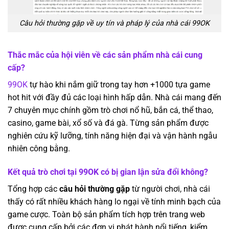
Câu hỏi thường gặp về uy tín và pháp lý của nhà cái 99OK
Thắc mắc của hội viên về các sản phẩm nhà cái cung
cấp?
99OK
tự hào khi nắm giữ trong tay hơn +1000 tựa game
hot hit với đầy đủ các loại hình hấp dẫn. Nhà cái mang đến
7 chuyên mục chính gồm trò chơi nổ hũ, bắn cá, thể thao,
casino, game bài, xổ số và đá gà. Từng sản phẩm được
nghiên cứu kỹ lưỡng, tính năng hiện đại và vận hành ngẫu
nhiên công bằng.
Kết quả trò chơi tại 99OK có bị gian lận sửa đổi không?
Tổng hợp các
câu hỏi thường gặp
từ người chơi, nhà cái
thấy có rất nhiều khách hàng lo ngại về tính minh bạch của
game cược. Toàn bộ sản phẩm tích hợp trên trang web
được cung cấp bởi các đơn vị phát hành nổi tiếng, kiểm