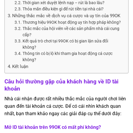
Thời gian xét duyệt lệnh nạp – rút là bao lâu?
Thỏa mãn điều kiện gì để rút tiền tại nhà cái?
Những thắc mắc về dịch vụ cá cược và uy tín của 99OK
Thương hiệu 99OK hoạt động uy tín hợp pháp không?
Thắc mắc của hội viên về các sản phẩm nhà cái cung
cấp?
Kết quả trò chơi tại 99OK có bị gian lận sửa đổi
không?
Thông tin có bị lộ khi tham gia hoạt động cá cược
không?
Kết luận
Câu hỏi thường gặp của khách hàng về ID tài
khoản
Nhà cái nhận được rất nhiều thắc mắc của người chơi liên
quan đến tài khoản cá cược. Để có cái nhìn khách quan
nhất, bạn tham khảo ngay các giải đáp cụ thể dưới đây:
Mở ID tài khoản trên 99OK có mất phí không?